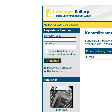
Home
/Password vergessen
Registrierte Benutzer
Kontrollzentr
Benutzername:
Sollten Sie Ihr Passw
Passwort:
einfach in das Textfeld
Beim n�chsten Besuch
Password vergesse
automatisch anmelden?
E-Mail:
�
Password vergessen
�
Registrierung
Zufallsbild
Sachsen