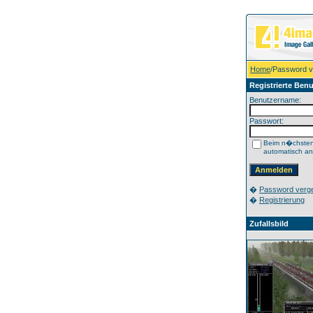
Home
/Password 
Registrierte Benu
Benutzername:
Passwort:
Beim n�chste
automatisch a
�
Password verg
�
Registrierung
Zufallsbild