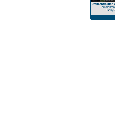
Dreifachtraktion 
Kommentare
Eschy5