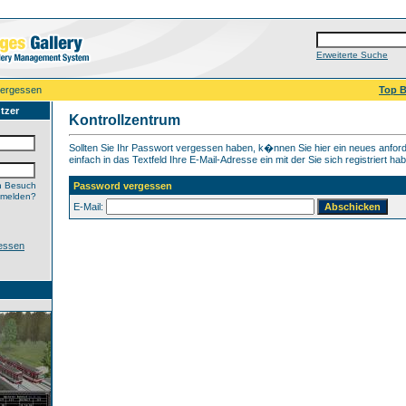
Erweiterte Suche
vergessen
Top B
tzer
Kontrollzentrum
Sollten Sie Ihr Passwort vergessen haben, k�nnen Sie hier ein neues anfor
einfach in das Textfeld Ihre E-Mail-Adresse ein mit der Sie sich registriert ha
n Besuch
Password vergessen
nmelden?
E-Mail:
essen