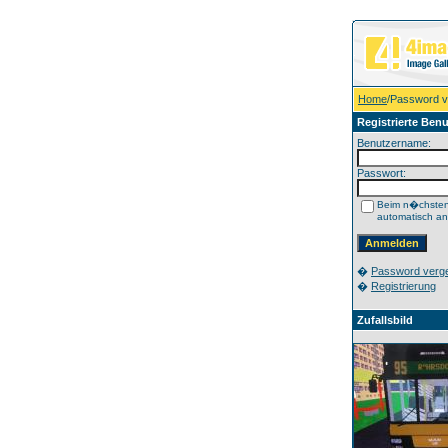
Home
/Password 
Registrierte Benu
Benutzername:
Passwort:
Beim n�chste
automatisch a
�
Password verg
�
Registrierung
Zufallsbild