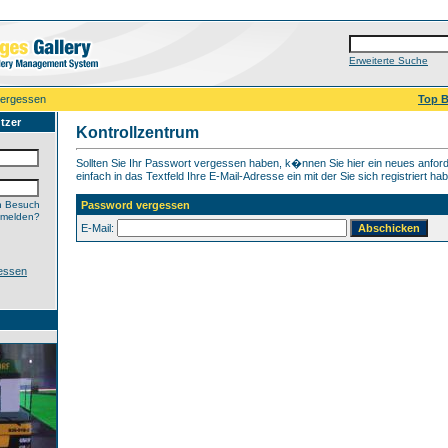
Erweiterte Suche
vergessen
Top B
tzer
Kontrollzentrum
Sollten Sie Ihr Passwort vergessen haben, k�nnen Sie hier ein neues anfor
einfach in das Textfeld Ihre E-Mail-Adresse ein mit der Sie sich registriert ha
n Besuch
Password vergessen
nmelden?
E-Mail:
essen