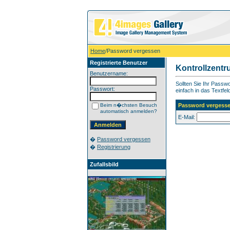
Home
/Password vergessen
Registrierte Benutzer
Kontrollzent
Benutzername:
Sollten Sie Ihr Pass
Passwort:
einfach in das Textfel
Beim n�chsten Besuch
Password vergess
automatisch anmelden?
E-Mail:
�
Password vergessen
�
Registrierung
Zufallsbild