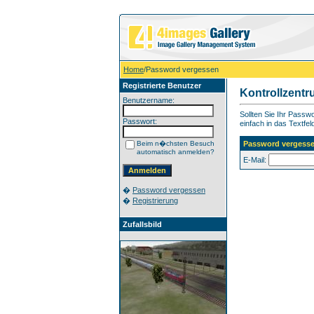
Home
/Password vergessen
Registrierte Benutzer
Kontrollzent
Benutzername:
Sollten Sie Ihr Pass
Passwort:
einfach in das Textfel
Beim n�chsten Besuch
Password vergess
automatisch anmelden?
E-Mail:
�
Password vergessen
�
Registrierung
Zufallsbild