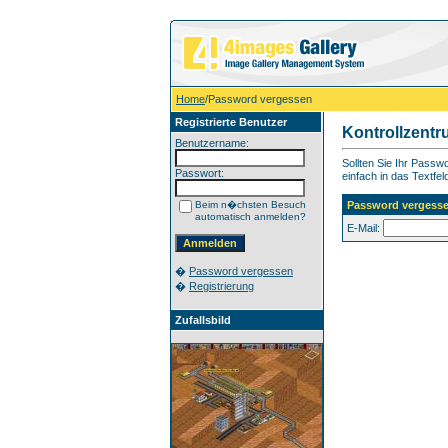
Home
/Password vergessen
Registrierte Benutzer
Kontrollzent
Benutzername:
Sollten Sie Ihr Pass
Passwort:
einfach in das Textfel
Beim n�chsten Besuch
Password vergess
automatisch anmelden?
E-Mail:
�
Password vergessen
�
Registrierung
Zufallsbild