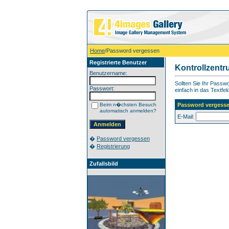
Home
/Password vergessen
Registrierte Benutzer
Kontrollzent
Benutzername:
Sollten Sie Ihr Pass
Passwort:
einfach in das Textfel
Beim n�chsten Besuch
Password vergess
automatisch anmelden?
E-Mail:
�
Password vergessen
�
Registrierung
Zufallsbild