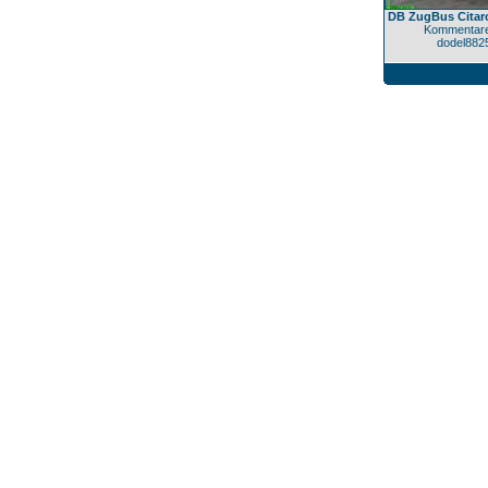
DB ZugBus Citar
Kommentare
dodel882