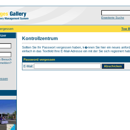
Erweiterte Suche
vergessen
Top B
tzer
Kontrollzentrum
Sollten Sie Ihr Passwort vergessen haben, k�nnen Sie hier ein neues anfor
einfach in das Textfeld Ihre E-Mail-Adresse ein mit der Sie sich registriert ha
n Besuch
Password vergessen
nmelden?
E-Mail:
essen