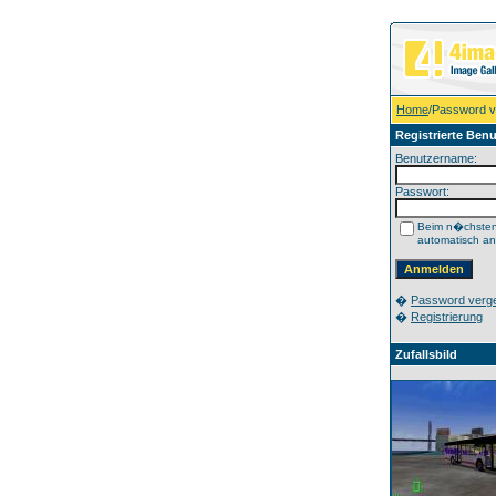
Home
/Password 
Registrierte Benu
Benutzername:
Passwort:
Beim n�chste
automatisch a
�
Password verg
�
Registrierung
Zufallsbild