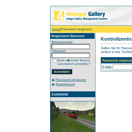
Home
/Password vergessen
Registrierte Benutzer
Kontrollzent
Benutzername:
Sollten Sie Ihr Pass
Passwort:
einfach in das Textfel
Beim n�chsten Besuch
Password vergess
automatisch anmelden?
E-Mail:
�
Password vergessen
�
Registrierung
Zufallsbild