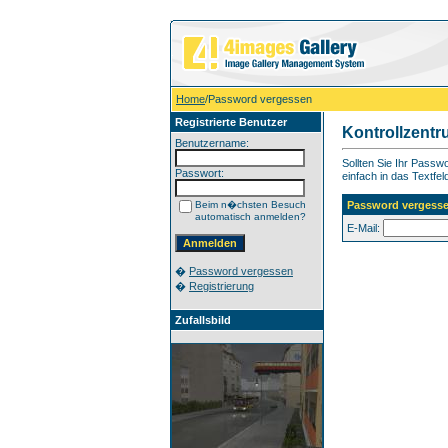
Home
/Password vergessen
Registrierte Benutzer
Kontrollzent
Benutzername:
Sollten Sie Ihr Pass
Passwort:
einfach in das Textfel
Beim n�chsten Besuch
Password vergess
automatisch anmelden?
E-Mail:
�
Password vergessen
�
Registrierung
Zufallsbild