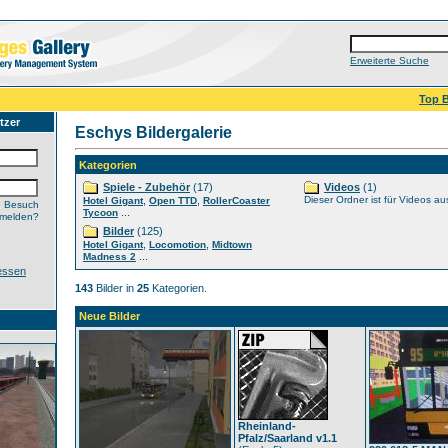
Erweiterte Suche
Top B
tzer
Eschys Bildergalerie
Kategorien
Spiele - Zubehör
(17)
Videos
(1)
,
,
Dieser Ordner ist für Videos au
Hotel Gigant
Open TTD
RollerCoaster
n Besuch
...
Tycoon
nmelden?
Bilder
(125)
,
,
Hotel Gigant
Locomotion
Midtown
...
Madness 2
essen
143
Bilder in
25
Kategorien.
Neue Bilder
Rheinland-
Pfalz/Saarland v1.1