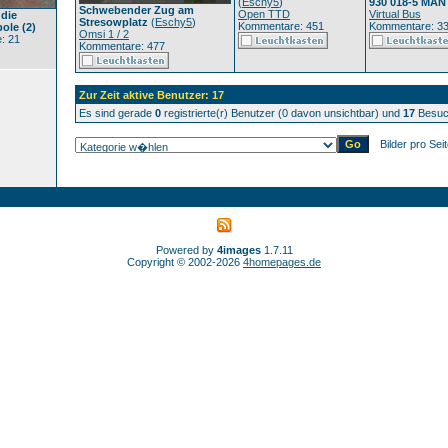
(
Eschy5
)
930 018-5 MAN
Schwebender Zug am
Open TTD
Virtual Bus
 die
Stresowplatz
(
Eschy5
)
Kommentare: 451
Kommentare: 3
ole (2)
Omsi 1 / 2
: 21
Kommentare: 477
Zur Zeit aktive Benutzer: 17
Es sind gerade
0
registrierte(r) Benutzer (0 davon unsichtbar) und
17
Besuch
Bilder pro Sei
Powered by
4images
1.7.11
Copyright © 2002-2026
4homepages.de