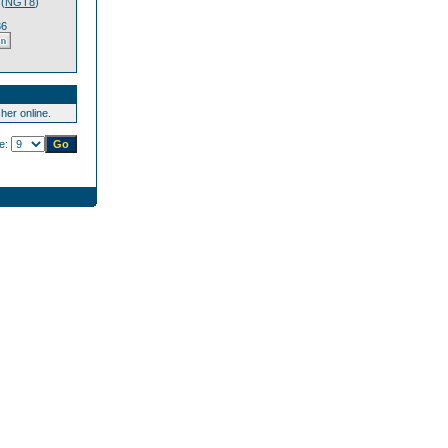
(
NGT8
)
36
er online.
te: