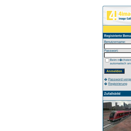
Registrierte Benu
Benutzername:
Passwort:
Beim n�chste
automatisch a
�
Password verg
�
Registrierung
Zufallsbild