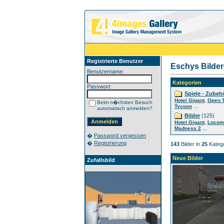
Registrierte Benutzer
Eschys Bilder
Benutzername:
Kategorien
Passwort:
Spiele - Zubeh
,
Hotel Gigant
Open 
Beim n�chsten Besuch
...
Tycoon
automatisch anmelden?
Bilder
(125)
,
Hotel Gigant
Locom
...
Madness 2
�
Password vergessen
�
Registrierung
143
Bilder in
25
Katego
Neue Bilder
Zufallsbild