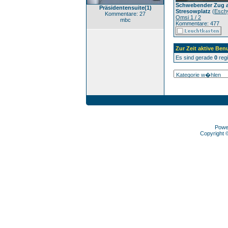
Schwebender Zug 
Präsidentensuite(1)
Stresowplatz
(
Esch
Kommentare: 27
Omsi 1 / 2
mbc
Kommentare: 477
Zur Zeit aktive Ben
Es sind gerade
0
regi
Powe
Copyright