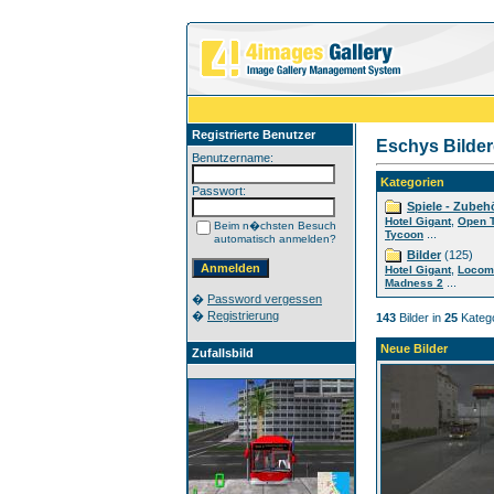
Registrierte Benutzer
Eschys Bilder
Benutzername:
Kategorien
Passwort:
Spiele - Zubeh
,
Hotel Gigant
Open 
Beim n�chsten Besuch
...
Tycoon
automatisch anmelden?
Bilder
(125)
,
Hotel Gigant
Locom
...
Madness 2
�
Password vergessen
�
Registrierung
143
Bilder in
25
Katego
Neue Bilder
Zufallsbild