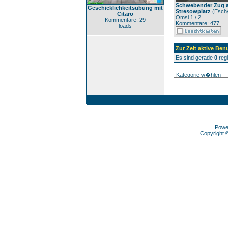
Schwebender Zug 
Geschicklichkeitsübung mit
Stresowplatz
(
Esch
Citaro
Omsi 1 / 2
Kommentare: 29
Kommentare: 477
loads
Zur Zeit aktive Ben
Es sind gerade
0
regi
Powe
Copyright