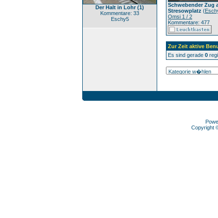
Schwebender Zug 
Der Halt in Lohr (1)
Stresowplatz
(
Esch
Kommentare: 33
Omsi 1 / 2
Eschy5
Kommentare: 477
Zur Zeit aktive Ben
Es sind gerade
0
regi
Powe
Copyright