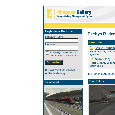
Registrierte Benutzer
Eschys Bilder
Benutzername:
Kategorien
Passwort:
Spiele - Zubeh
,
Hotel Gigant
Open 
Beim n�chsten Besuch
...
Tycoon
automatisch anmelden?
Bilder
(125)
,
Hotel Gigant
Locom
...
Madness 2
�
Password vergessen
�
Registrierung
143
Bilder in
25
Katego
Neue Bilder
Zufallsbild