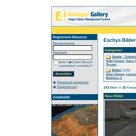
Registrierte Benutzer
Eschys Bilder
Benutzername:
Kategorien
Passwort:
Spiele - Zubeh
,
Hotel Gigant
Open 
Beim n�chsten Besuch
...
Tycoon
automatisch anmelden?
Bilder
(125)
,
Hotel Gigant
Locom
...
Madness 2
�
Password vergessen
�
Registrierung
143
Bilder in
25
Katego
Neue Bilder
Zufallsbild