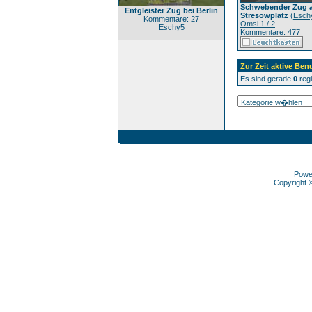
Schwebender Zug 
Entgleister Zug bei Berlin
Stresowplatz
(
Esch
Kommentare: 27
Omsi 1 / 2
Eschy5
Kommentare: 477
Zur Zeit aktive Benu
Es sind gerade
0
regi
Powe
Copyright