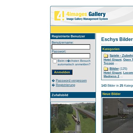
Registrierte Benutzer
Eschys Bilder
Benutzername:
Kategorien
Passwort:
Spiele - Zubeh
,
Hotel Gigant
Open 
Beim n�chsten Besuch
...
Tycoon
automatisch anmelden?
Bilder
(125)
,
Hotel Gigant
Locom
...
Madness 2
�
Password vergessen
�
Registrierung
143
Bilder in
25
Katego
Neue Bilder
Zufallsbild