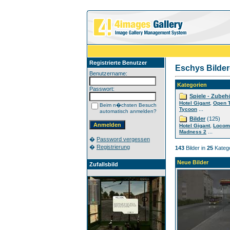
Registrierte Benutzer
Eschys Bilder
Benutzername:
Kategorien
Passwort:
Spiele - Zubeh
,
Hotel Gigant
Open 
Beim n�chsten Besuch
...
Tycoon
automatisch anmelden?
Bilder
(125)
,
Hotel Gigant
Locom
...
Madness 2
�
Password vergessen
�
Registrierung
143
Bilder in
25
Katego
Neue Bilder
Zufallsbild