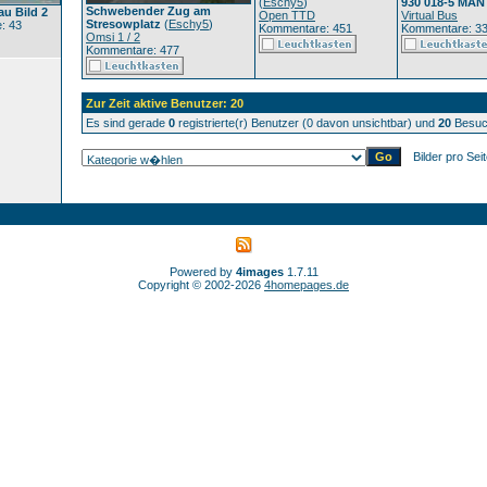
(
Eschy5
)
930 018-5 MAN
Schwebender Zug am
au Bild 2
Open TTD
Virtual Bus
Stresowplatz
(
Eschy5
)
: 43
Kommentare: 451
Kommentare: 3
Omsi 1 / 2
Kommentare: 477
Zur Zeit aktive Benutzer: 20
Es sind gerade
0
registrierte(r) Benutzer (0 davon unsichtbar) und
20
Besuch
Bilder pro Sei
Powered by
4images
1.7.11
Copyright © 2002-2026
4homepages.de