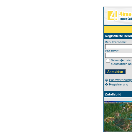
Registrierte Benu
Benutzername:
Passwort:
Beim n�chste
automatisch a
�
Password verg
�
Registrierung
Zufallsbild