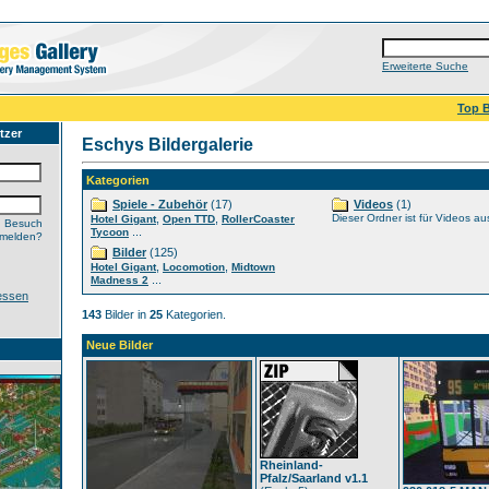
Erweiterte Suche
Top B
tzer
Eschys Bildergalerie
Kategorien
Spiele - Zubehör
(17)
Videos
(1)
,
,
Dieser Ordner ist für Videos au
Hotel Gigant
Open TTD
RollerCoaster
n Besuch
...
Tycoon
nmelden?
Bilder
(125)
,
,
Hotel Gigant
Locomotion
Midtown
...
Madness 2
essen
143
Bilder in
25
Kategorien.
Neue Bilder
Rheinland-
Pfalz/Saarland v1.1