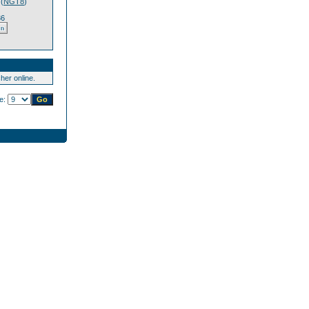
(
NGT8
)
36
er online.
te: