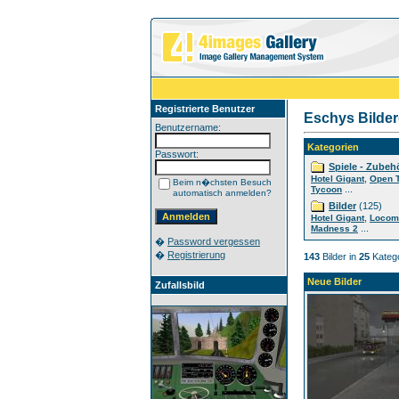
Registrierte Benutzer
Eschys Bilder
Benutzername:
Kategorien
Passwort:
Spiele - Zubeh
,
Hotel Gigant
Open 
Beim n�chsten Besuch
...
Tycoon
automatisch anmelden?
Bilder
(125)
,
Hotel Gigant
Locom
...
Madness 2
�
Password vergessen
�
Registrierung
143
Bilder in
25
Katego
Neue Bilder
Zufallsbild