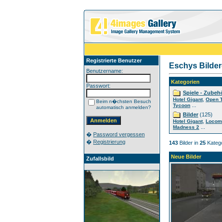
Registrierte Benutzer
Eschys Bilder
Benutzername:
Kategorien
Passwort:
Spiele - Zubeh
,
Hotel Gigant
Open 
Beim n�chsten Besuch
...
Tycoon
automatisch anmelden?
Bilder
(125)
,
Hotel Gigant
Locom
...
Madness 2
�
Password vergessen
�
Registrierung
143
Bilder in
25
Katego
Neue Bilder
Zufallsbild