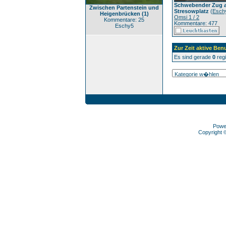
Schwebender Zug 
Zwischen Partenstein und
Stresowplatz
(
Esch
Heigenbrücken (1)
Omsi 1 / 2
Kommentare: 25
Kommentare: 477
Eschy5
Zur Zeit aktive Ben
Es sind gerade
0
regi
Powe
Copyright