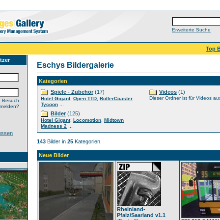
Erweiterte Suche
Top B
tzer
Eschys Bildergalerie
Kategorien
Spiele - Zubehör
(17)
Videos
(1)
,
,
Dieser Ordner ist für Videos au
Hotel Gigant
Open TTD
RollerCoaster
n Besuch
...
Tycoon
nmelden?
Bilder
(125)
,
,
Hotel Gigant
Locomotion
Midtown
...
Madness 2
essen
143
Bilder in
25
Kategorien.
Neue Bilder
Rheinland-
Pfalz/Saarland v1.1