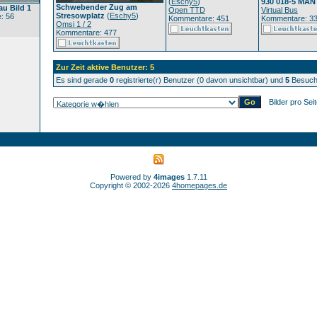
(
Eschy5
)
930 018-5 MAN
Schwebender Zug am
au Bild 1
Open TTD
Virtual Bus
Stresowplatz
(
Eschy5
)
: 56
Kommentare: 451
Kommentare: 3
Omsi 1 / 2
Kommentare: 477
Zur Zeit aktive Benutzer: 5
Es sind gerade
0
registrierte(r) Benutzer (0 davon unsichtbar) und
5
Besuche
Bilder pro Sei
Powered by
4images
1.7.11
Copyright © 2002-2026
4homepages.de