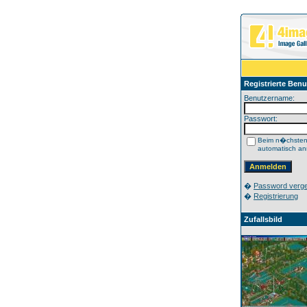
Registrierte Benu
Benutzername:
Passwort:
Beim n�chste
automatisch a
�
Password verg
�
Registrierung
Zufallsbild