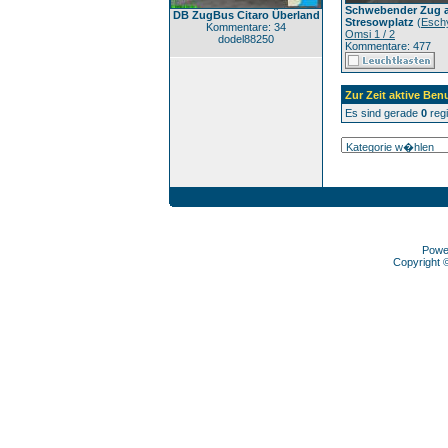
Schwebender Zug 
DB ZugBus Citaro Überland
Stresowplatz
(
Esch
Kommentare: 34
Omsi 1 / 2
dodel88250
Kommentare: 477
Zur Zeit aktive Ben
Es sind gerade
0
regi
Powe
Copyright