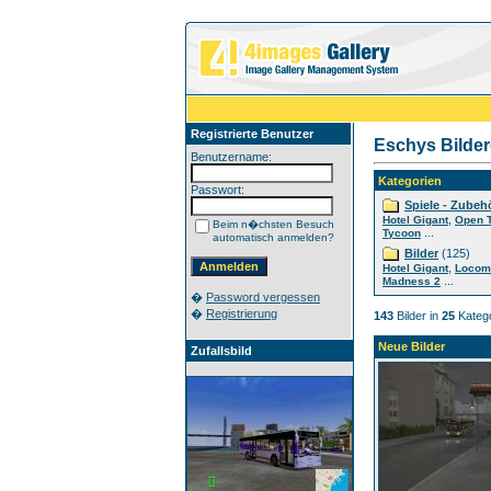
Registrierte Benutzer
Eschys Bilder
Benutzername:
Kategorien
Passwort:
Spiele - Zubeh
,
Hotel Gigant
Open 
Beim n�chsten Besuch
...
Tycoon
automatisch anmelden?
Bilder
(125)
,
Hotel Gigant
Locom
...
Madness 2
�
Password vergessen
�
Registrierung
143
Bilder in
25
Katego
Neue Bilder
Zufallsbild