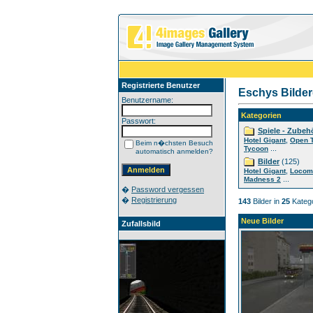
Registrierte Benutzer
Eschys Bilder
Benutzername:
Kategorien
Passwort:
Spiele - Zubeh
,
Hotel Gigant
Open 
Beim n�chsten Besuch
...
Tycoon
automatisch anmelden?
Bilder
(125)
,
Hotel Gigant
Locom
...
Madness 2
�
Password vergessen
�
Registrierung
143
Bilder in
25
Katego
Neue Bilder
Zufallsbild