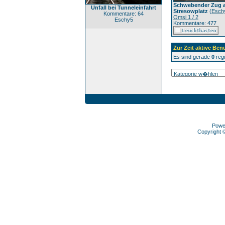
Schwebender Zug 
Unfall bei Tunneleinfahrt
Stresowplatz
(
Esch
Kommentare: 64
Omsi 1 / 2
Eschy5
Kommentare: 477
Zur Zeit aktive Ben
Es sind gerade
0
regi
Powe
Copyright