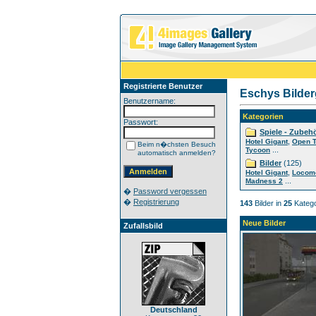
Registrierte Benutzer
Eschys Bilder
Benutzername:
Kategorien
Passwort:
Spiele - Zubeh
,
Hotel Gigant
Open 
Beim n�chsten Besuch
...
Tycoon
automatisch anmelden?
Bilder
(125)
,
Hotel Gigant
Locom
...
Madness 2
�
Password vergessen
�
Registrierung
143
Bilder in
25
Katego
Neue Bilder
Zufallsbild
Deutschland