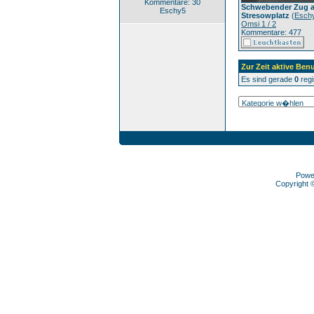
Kommentare: 30
Schwebender Zug 
Eschy5
Stresowplatz
(
Esch
Omsi 1 / 2
Kommentare: 477
Zur Zeit aktive Benu
Es sind gerade
0
regi
Powe
Copyright