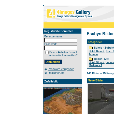
Registrierte Benutzer
Eschys Bilder
Benutzername:
Kategorien
Passwort:
Spiele - Zubeh
,
Hotel Gigant
Open 
Beim n�chsten Besuch
...
Tycoon
automatisch anmelden?
Bilder
(125)
,
Hotel Gigant
Locom
...
Madness 2
�
Password vergessen
�
Registrierung
143
Bilder in
25
Katego
Neue Bilder
Zufallsbild