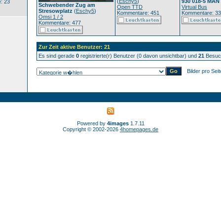
(
Eschy5
)
930 018-5 MAN
: 23
Schwebender Zug am
Open TTD
Virtual Bus
Stresowplatz
(
Eschy5
)
Kommentare: 451
Kommentare: 3
Omsi 1 / 2
Kommentare: 477
Zur Zeit aktive Benutzer: 21
Es sind gerade
0
registrierte(r) Benutzer (0 davon unsichtbar) und
21
Besuch
Bilder pro Sei
Powered by
4images
1.7.11
Copyright © 2002-2026
4homepages.de