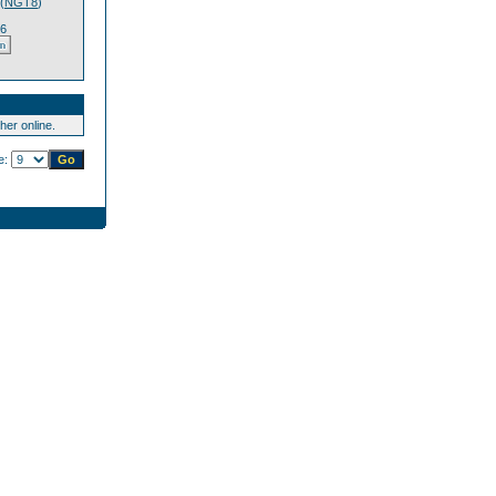
(
NGT8
)
36
er online.
te: