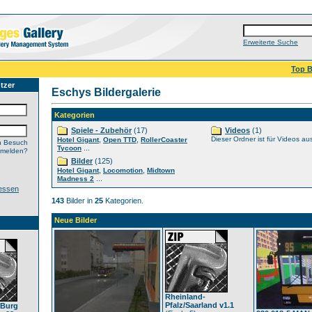
Erweiterte Suche
Top B
tzer
Eschys Bildergalerie
Kategorien
Spiele - Zubehör
(17)
Videos
(1)
,
,
Dieser Ordner ist für Videos au
Hotel Gigant
Open TTD
RollerCoaster
n Besuch
...
Tycoon
nmelden?
Bilder
(125)
,
,
Hotel Gigant
Locomotion
Midtown
...
Madness 2
essen
143
Bilder in
25
Kategorien.
Neue Bilder
Rheinland-
Pfalz/Saarland v1.1
 Burg