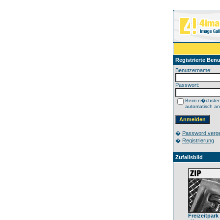
Registrierte Benu
Benutzername:
Passwort:
Beim n�chste
automatisch a
�
Password verg
�
Registrierung
Zufallsbild
Freizeitpark