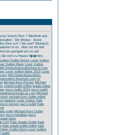
your Innere Pers ? Nlichkeit und
estalten . Die Modus - Ikone
rfen Eine sch ? Ne und? Sthetisch
ionen in es . Aber tut mir leid
nd sie quengelt um so viel
e
Sie sich zu Hause f��hlen,
Vuitton Outlet Stores
Louis Vuitton
uis Vuitton Bags
Louis Vuitton
http://www.louisvuittonnew-lv.com
bags
Louis Vuitton Bags 2015
Louis
tores
http://www.louisvuitton-
louisvuitton-lvpurses.com
LV
et
Michael Kors Purses
Michael
gs
chanel outlet online
prada online
ags
gucci outlet 2014
gucci outlet
etonlinestoresale.us.com
Michael
 store
michael kors outlet online
ew balance
Louis Vuitton Sale
gucci purses
gucci outlet
Kate
net
ade outlet
Michael Kors Outlet
.org
gucci handbag
gucci
spade bags
yle.com
Kate Spade Outlet
Kate
m
kate spade outlet online
kate
uitton Outlet Store
Louis Vuitton
V outlet