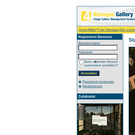
Home
/
Bilder
/
Train Simulator
/
Die schön
Registrierte Benutzer
St
Benutzername:
Passwort:
Beim n�chsten Besuch
automatisch anmelden?
�
Password vergessen
�
Registrierung
Zufallsbild