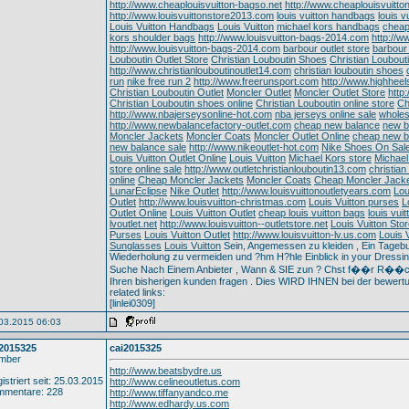
http://www.cheaplouisvuitton-bagso.net
http://www.cheaplouisvuitto
http://www.louisvuittonstore2013.com
louis vuitton handbags
louis v
Louis Vuitton Handbags
Louis Vuitton
michael kors handbags
cheap
kors shoulder bags
http://www.louisvuitton-bags-2014.com
http://w
http://www.louisvuitton-bags-2014.com
barbour outlet store
barbour
Louboutin Outlet Store
Christian Louboutin Shoes
Christian Loubout
http://www.christianlouboutinoutlet14.com
christian louboutin shoes
run
nike free run 2
http://www.freerunsport.com
http://www.highhee
Christian Louboutin Outlet
Moncler Outlet
Moncler Outlet Store
http
Christian Louboutin shoes online
Christian Louboutin online store
Ch
http://www.nbajerseysonline-hot.com
nba jerseys online sale
wholes
http://www.newbalancefactory-outlet.com
cheap new balance
new b
Moncler Jackets
Moncler Coats
Moncler Outlet Online
cheap new b
new balance sale
http://www.nikeoutlet-hot.com
Nike Shoes On Sal
Louis Vuitton Outlet Online
Louis Vuitton
Michael Kors store
Michael
store online sale
http://www.outletchristianlouboutin13.com
christian
online
Cheap Moncler Jackets
Moncler Coats
Cheap Moncler Jack
LunarEclipse
Nike Outlet
http://www.louisvuittonoutletyears.com
Lou
Outlet
http://www.louisvuitton-christmas.com
Louis Vuitton purses
L
Outlet Online
Louis Vuitton Outlet
cheap louis vuitton bags
louis vui
lvoutlet.net
http://www.louisvuitton--outletstore.net
Louis Vuitton Sto
Purses
Louis Vuitton Outlet
http://www.louisvuitton-lv.us.com
Louis V
Sunglasses
Louis Vuitton
Sein, Angemessen zu kleiden , Ein Tagebu
Wiederholung zu vermeiden und ?hm H?hle Einblick in your Dressing
Suche Nach Einem Anbieter , Wann & SIE zun ? Chst f��r R��c
Ihren bisherigen kunden fragen . Dies WIRD IHNEN bei der bewert
related links:
[linlei0309]
03.2015 06:03
i2015325
cai2015325
mber
http://www.beatsbydre.us
istriert seit: 25.03.2015
http://www.celineoutletus.com
mmentare: 228
http://www.tiffanyandco.me
http://www.edhardy.us.com