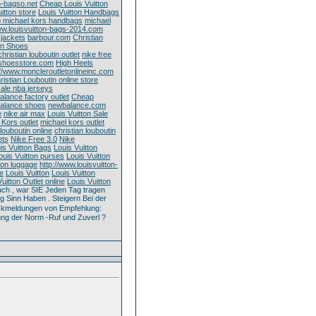
n-bagso.net
Cheap Louis Vuitton
uitton store
Louis Vuitton Handbags
 michael kors handbags
michael
ww.louisvuitton-bags-2014.com
 jackets
barbour.com
Christian
in Shoes
christian louboutin outlet
nike free
lshoesstore.com
High Heels
://www.moncleroutletonlineinc.com
ristian Louboutin online store
ale nba jerseys
alance factory outlet
Cheap
alance shoes
newbalance.com
e
nike air max
Louis Vuitton Sale
 Kors outlet
michael kors outlet
 louboutin online
christian louboutin
ets
Nike Free 3.0
Nike
is Vuitton Bags
Louis Vuitton
ouis Vuitton purses
Louis Vuitton
tton luggage
http://www.louisvuitton-
re
Louis Vuitton
Louis Vuitton
uitton Outlet online
Louis Vuitton
ch , war SIE Jeden Tag tragen
 Sinn Haben . Steigern Bei der
kmeldungen von Empfehlung:
ung der Norm -Ruf und Zuverl ?