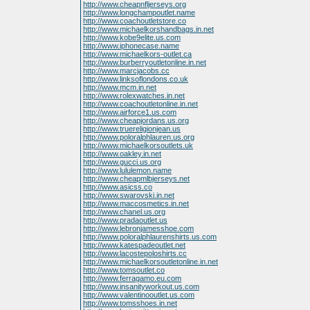
http://www.cheapnfljerseys.org
http://www.longchampoutlet.name
http://www.coachoutletstore.co
http://www.michaelkorshandbags.in.net
http://www.kobe9elite.us.com
http://www.iphonecase.name
http://www.michaelkors-outlet.ca
http://www.burberryoutletonline.in.net
http://www.marcjacobs.cc
http://www.linksoflondons.co.uk
http://www.mcm.in.net
http://www.rolexwatches.in.net
http://www.coachoutletonline.in.net
http://www.airforce1.us.com
http://www.cheapjordans.us.org
http://www.truereligionjean.us
http://www.poloralphlauren.us.org
http://www.michaelkorsoutlets.uk
http://www.oakley.in.net
http://www.gucci.us.org
http://www.lululemon.name
http://www.cheapmlbjerseys.net
http://www.asicss.co
http://www.swarovski.in.net
http://www.maccosmetics.in.net
http://www.chanel.us.org
http://www.pradaoutlet.us
http://www.lebronjamesshoe.com
http://www.poloralphlaurenshirts.us.com
http://www.katespadeoutlet.net
http://www.lacostepoloshirts.cc
http://www.michaelkorsoutletonline.in.net
http://www.tomsoutlet.co
http://www.ferragamo.eu.com
http://www.insanityworkout.us.com
http://www.valentinooutlet.us.com
http://www.tomsshoes.in.net