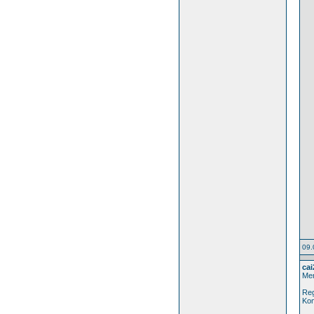
09.
ca
Me
Reg
Ko