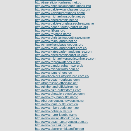
http://truereligion.onlineinc.net.co
http://www.christianlouboutin-shoes.info
http://www.oakley--sunglasses.us.com
http://www.kevindurantshoes.name
http://www.michaelkorsoutlet.net.so
http://www.abercrombie.net.co
http://www.oakleysunglassescheap.name
http://www.coach-factoryoutlet.us.org
http://www.fitflops.org
http://www.raybans.name
http://www.christianlouboutinsale.name
http://www.ralph-lauren.net.co
http://chanelhandbags.cocous.org
http://www.ralph-laurenoutlet.com.co
http://www.katespade-handbags.eu.com
http://www.abercrombieoutlet.us.com
http://www.michael-korsoutletonline.eu.com
http://www.replicawatches.in.net
http://www.pandoracharms.org.uk
http://www.michaelkors.com.so
http://www.toms-shoes.cc
http://michaelkors.officialstore.com.co
http://www.coach-outlet.us.com
http://truereligion.officialbid.net
http://timberland.officialfree.net
http://www.nike-outletstores.com
http://www.cheapjerseysnfl.eu.com
http://www.ray-banoutlet.name
http://burberryoutlet.newestsite.net
http://www.toms-outlet.com.co
http://www.mkorsoutlet.com.co
http://www.celine-outlet.us
http://www.marc-jacobs.name
http://www.louisvuittonuk.me.uk
http://www.coachfactoryoutlet.com.so
http://www.gucciuk.org.uk
http://www.abercrombieandfitch.cc