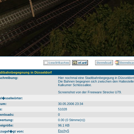
adtbahnbegegnung in Düsseldorf
schreibung:
Hier nochmal eine Stadtbahnbegegung in Düsseldort
Die Bahnen begegnen sich zwischen den Haltestelle
Kalkumer Schlossallee.
Screenshot von der Freeware Strecke U79.
hl�sselwörter:
tum:
30.05.2006 23:34
s:
51028
wnloads:
0
wertung:
0.00 (0 Stimme(n))
eigröße:
96.1 KB
Eschy5
nzugef�gt von: