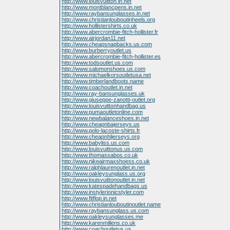
http://www.louisvuitton.in.net
http://www.montblancpens.in.net
http://www.raybansunglasses.in.net
http://www.christianlouboutinheels.org
http://www.hollistershirts.co.uk
http://www.abercrombie-fitch-hollister.fr
http://www.airjordan11.net
http://www.cheapsnapbacks.us.com
http://www.burberryoutlet.us
http://www.abercrombie-fitch-hollister.es
http://www.todsoutlet.us.com
http://www.salomonshoes.us.com
http://www.michaelkorsoutletusa.net
http://www.timberlandboots.name
http://www.coachoutlet.in.net
http://www.ray-bansunglasses.uk
http://www.giuseppe-zanotti-outlet.org
http://www.louisvuittonhandbag.us
http://www.pumaoutletonline.com
http://www.newbalanceshoes.in.net
http://www.cheapnbajerseys.us
http://www.polo-lacoste-shirts.fr
http://www.cheapnhljerseys.org
http://www.babyliss.us.com
http://www.louisvuittonus.us.com
http://www.thomassabos.co.uk
http://www.nikeairmaxshoess.co.uk
http://www.ralphlaurenoutlet.in.net
http://www.oakleysunglass.us.org
http://www.louisvuittonoutlet.in.net
http://www.katespadehandbags.us
http://www.instylerionicstyler.com
http://www.fitflop.in.net
http://www.christianlouboutinoutlet.name
http://www.raybansunglass.us.com
http://www.oakleysunglasses.me
http://www.karenmillens.co.uk
http://www.coachoutletus.us