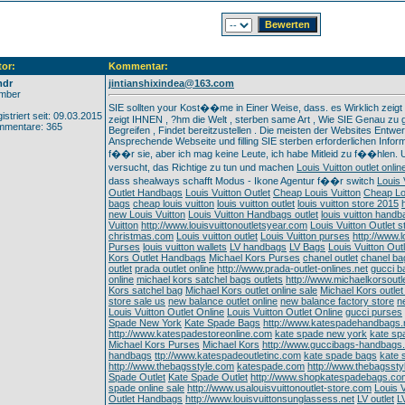
or:
Kommentar:
dr
jintianshixindea@163.com
mber
SIE sollten your Kost��me in Einer Weise, dass. es Wirklich zeigt 
istriert seit: 09.03.2015
zeigt IHNEN , ?hm die Welt , sterben same Art , Wie SIE Genau zu g
mmentare: 365
Begreifen , Findet bereitzustellen . Die meisten der Websites Entwe
Ansprechende Webseite und filling SIE sterben erforderlichen Informat
f��r sie, aber ich mag keine Leute, ich habe Mitleid zu f��hlen. U
versucht, das Richtige zu tun und machen
Louis Vuitton outlet onlin
dass shealways schafft Modus - Ikone Agentur f��r switch
Louis 
Outlet Handbags
Louis Vuitton Outlet
Cheap Louis Vuitton
Cheap Lo
bags
cheap louis vuitton
louis vuitton outlet
louis vuitton store 2015
new Louis Vuitton
Louis Vuitton Handbags outlet
louis vuitton hand
Vuitton
http://www.louisvuittonoutletsyear.com
Louis Vuitton Outlet s
christmas.com
Louis vuitton outlet
Louis Vuitton purses
http://www.
Purses
louis vuitton wallets
LV handbags
LV Bags
Louis Vuitton Outl
Kors Outlet Handbags
Michael Kors Purses
chanel outlet
chanel ba
outlet
prada outlet online
http://www.prada-outlet-onlines.net
gucci b
online
michael kors satchel bags outlets
http://www.michaelkorsoutl
Kors satchel bag
Michael Kors outlet online sale
Michael Kors outlet
store sale us
new balance outlet online
new balance factory store
n
Louis Vuitton Outlet Online
Louis Vuitton Outlet Online
gucci purses
Spade New York
Kate Spade Bags
http://www.katespadehandbags.
http://www.katespadestoreonline.com
kate spade new york
kate sp
Michael Kors Purses
Michael Kors
http://www.guccibags-handbags
handbags
ttp://www.katespadeoutletinc.com
kate spade bags
kate 
http://www.thebagsstyle.com
katespade.com
http://www.thebagsst
Spade Outlet
Kate Spade Outlet
http://www.shopkatespadebags.co
spade online sale
http://www.usalouisvuittonoutlet-store.com
Louis V
Outlet Handbags
http://www.louisvuittonsunglassess.net
LV outlet
L