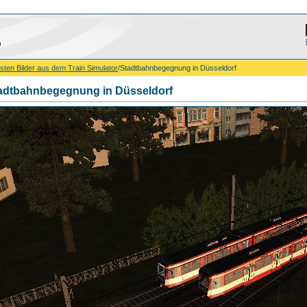
sten Bilder aus dem Train Simulator
/Stadtbahnbegegnung in Düsseldorf
adtbahnbegegnung in Düsseldorf