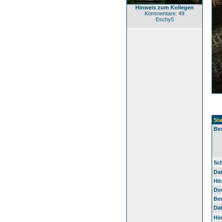
Hinweis zum Kollegen
Kommentare: 49
Eschy5
St
Be
Sc
Da
Hit
Do
Be
Dat
Hi