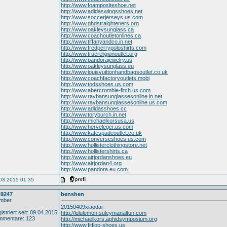
http://www.foampositeshoe.net
http://www.adidaswingsshoes.net
http://www.soccerjerseys.us.com
http://www.ghdstraighteners.org
http://www.oakleysunglass.ca
http://www.coachoutletonlines.ca
http://www.tiffanyandco.in.net
http://www.fredperrypoloshirts.com
http://www.truereligionoutlet.org
http://www.pandorajewelry.us
http://www.oakleysunglass.eu
http://www.louisvuittonhandbagsoutlet.co.uk
http://www.coachfactoryoutlets.mobi
http://www.todsshoes.us.com
http://www.abercrombie-fitch.us.com
http://www.raybansunglassesonline.in.net
http://www.raybansunglassesonline.us.com
http://www.adidasshoes.cc
http://www.toryburch.in.net
http://www.michaelkorsusa.us
http://www.herveleger.us.com
http://www.katespadeoutlet.co.uk
http://www.converseshoes.us.com
http://www.hollisterclothingstore.net
http://www.hollistershirts.ca
http://www.airjordanshoes.eu
http://www.airjordan4.org
http://www.pandora.eu.com
03.2015 01:35
49247
benshen
mber
20150409xiaodai
istriert seit: 09.04.2015
http://lululemon.suleymanaltun.com
mmentare: 123
http://michaelkors.aphidsymposium.org
http://www.fitflop-shoes.us