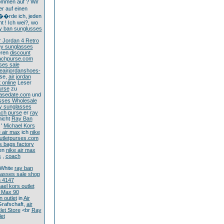
ommen auf ? Wir
r auf einen
w��rde ich, jeden
t ! Ich wei?, wo
y ban sunglusses
r Jordan 4 Retro
ey sunglasses
eren
discount
oachpurse.com
ses sale
keairjordanshoes-
se,
air jordan
 online
Leser
urse
zu
easedate.com
und
sses Wholesale
y sunglasses
ch purse
er
ray
icht
Ray Ban
'
Michael Kors
e air max
ich
nike
utletpurses.com
s bags factory
en
nike air max
s
,
coach
White
ray ban
lasses sale shop
n 4147
ael kors outlet
r Max 90
n outlet
in
Air
rafschaft,
air
let Store
<br
Ray
let