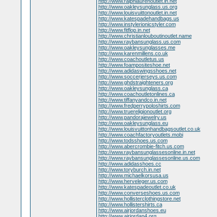
http://www.ralphlaurenoutlet.in.net
http://www.oakleysunglass.us.org
http://www.louisvuittonoutlet.in.net
http://www.katespadehandbags.us
http://www.instylerionicstyler.com
http://www.fitflop.in.net
http://www.christianlouboutinoutlet.name
http://www.raybansunglass.us.com
http://www.oakleysunglasses.me
http://www.karenmillens.co.uk
http://www.coachoutletus.us
http://www.foampositeshoe.net
http://www.adidaswingsshoes.net
http://www.soccerjerseys.us.com
http://www.ghdstraighteners.org
http://www.oakleysunglass.ca
http://www.coachoutletonlines.ca
http://www.tiffanyandco.in.net
http://www.fredperrypoloshirts.com
http://www.truereligionoutlet.org
http://www.pandorajewelry.us
http://www.oakleysunglass.eu
http://www.louisvuittonhandbagsoutlet.co.uk
http://www.coachfactoryoutlets.mobi
http://www.todsshoes.us.com
http://www.abercrombie-fitch.us.com
http://www.raybansunglassesonline.in.net
http://www.raybansunglassesonline.us.com
http://www.adidasshoes.cc
http://www.toryburch.in.net
http://www.michaelkorsusa.us
http://www.herveleger.us.com
http://www.katespadeoutlet.co.uk
http://www.converseshoes.us.com
http://www.hollisterclothingstore.net
http://www.hollistershirts.ca
http://www.airjordanshoes.eu
http://www.airjordan4.org