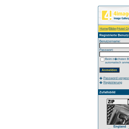
Home
/
Bilder
/
Hotel Gi
Registrierte Benutz
Benutzername:
Passwort:
Beim n�chsten B
automatisch anm
�
Password verges
�
Registrierung
Zufallsbild
England