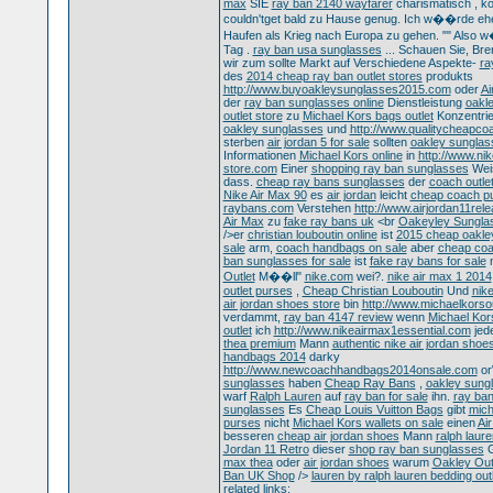
max
SIE
ray ban 2140 wayfarer
charismatisch , k
couldn'tget bald zu Hause genug. Ich w��rde ehe
Haufen als Krieg nach Europa zu gehen. "" Also 
Tag .
ray ban usa sunglasses
... Schauen Sie, Bren
wir zum sollte Markt auf Verschiedene Aspekte-
ra
des
2014 cheap ray ban outlet stores
produkts
http://www.buyoakleysunglasses2015.com
oder
Ai
der
ray ban sunglasses online
Dienstleistung
oakl
outlet store
zu
Michael Kors bags outlet
Konzentri
oakley sunglasses
und
http://www.qualitycheapc
sterben
air jordan 5 for sale
sollten
oakley sunglas
Informationen
Michael Kors online
in
http://www.ni
store.com
Einer
shopping ray ban sunglasses
Wei
dass.
cheap ray bans sunglasses
der
coach outlet
Nike Air Max 90
es
air jordan
leicht
cheap coach p
raybans.com
Verstehen
http://www.airjordan11rel
Air Max
zu
fake ray bans uk
<br
Oakeyley Sungla
/>er
christian louboutin online
ist
2015 cheap oakle
sale
arm,
coach handbags on sale
aber
cheap coa
ban sunglasses for sale
ist
fake ray bans for sale
n
Outlet
M��ll"
nike.com
wei?.
nike air max 1 2014
outlet purses
,
Cheap Christian Louboutin
Und
nik
air jordan shoes store
bin
http://www.michaelkorso
verdammt,
ray ban 4147 review
wenn
Michael Kor
outlet
ich
http://www.nikeairmax1essential.com
jed
thea premium
Mann
authentic nike air jordan shoe
handbags 2014
darky
http://www.newcoachhandbags2014onsale.com
or
sunglasses
haben
Cheap Ray Bans
,
oakley sung
warf
Ralph Lauren
auf
ray ban for sale
ihn.
ray ba
sunglasses
Es
Cheap Louis Vuitton Bags
gibt
mich
purses
nicht
Michael Kors wallets on sale
einen
Ai
besseren
cheap air jordan shoes
Mann
ralph laure
Jordan 11 Retro
dieser
shop ray ban sunglasses
G
max thea
oder
air jordan shoes
warum
Oakley Out
Ban UK Shop
/>
lauren by ralph lauren bedding out
related links: