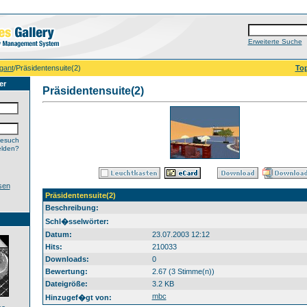
Erweiterte Suche
gant
/Präsidentensuite(2)
Top
er
Präsidentensuite(2)
esuch
elden?
sen
Präsidentensuite(2)
Beschreibung:
Schl�sselwörter:
Datum:
23.07.2003 12:12
Hits:
210033
Downloads:
0
Bewertung:
2.67 (3 Stimme(n))
Dateigröße:
3.2 KB
mbc
Hinzugef�gt von: