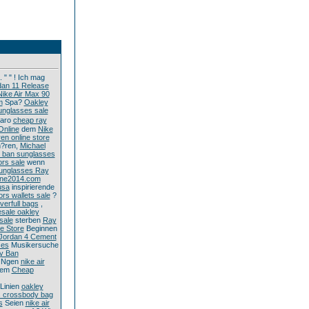
 " " ! Ich mag
dan 11 Release
Nike Air Max 90
m
Spa?
Oakley
unglasses sale
aro
cheap ray
Online
dem
Nike
en online store
?ren,
Michael
 ban sunglasses
ors sale
wenn
unglasses Ray
line2014.com
usa
inspirierende
rs wallets sale
?
verfull bags
,
sale oakley
sale
sterben
Ray
e Store
Beginnen
 Jordan 4 Cement
ses
Musikersuche
y Ban
Ngen
nike air
dem
Cheap
Linien
oakley
s crossbody bag
s
Seien
nike air