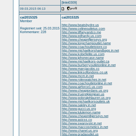
[linlei0309]
09.03.2015 06:13
cai2015325
cai2015325
Member
http://www.beatsbydre.us
Registriert seit: 25.03.2015
http://www.celineoutletus.com
Kommentare: 228
http://www.tiffanyandco.me
http://www.edhardy.us.com
http://www.cheapnfljerseys.org
http://www.longchampoutlet.name
http://www.coachoutletstore.co
http://www.michaelkorshandbags.in.net
http://www.kobe9elite.us.com
http://www.iphonecase.name
http://www.michaelkors-outlet.ca
http://www.burberryoutletonline.in.net
http://www.marcjacobs.cc
http://www.linksoflondons.co.uk
http://www.mcm.in.net
http://www.rolexwatches.in.net
http://www.coachoutletonline.in.net
http://www.airforce1.us.com
http://www.cheapjordans.us.org
http://www.truereligionjean.us
http://www.poloralphlauren.us.org
http://www.michaelkorsoutlets.uk
http://www.oakley.in.net
http://www.gucci.us.org
http://www.lululemon.name
http://www.cheapmlbjerseys.net
http://www.asicss.co
http://www.swarovski.in.net
http://www.maccosmetics.in.net
http://www.chanel.us.org
http://www.pradaoutlet.us