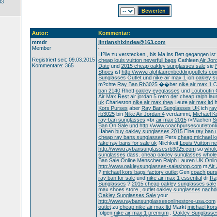
33
Autor:
Kommentar:
mmdr
jintianshixindea@163.com
Member
H?lle zu verstecken , bis Ma ins Bett gegangen ist .
Registriert seit: 09.03.2015
cheap louis vuitton neverfull bags
Cathleen
Air Jor
Kommentare: 365
Date
und
2015 cheap oakley sunglasses sale
sie
Shoes
ist
http://www.ralphlaurenbeddingoutlets.co
Sunglasses Outlet
und
nike air max 1
ich
oakley s
m?chte
Ray Ban Rb3025
��ber
nike air max 1
C
ban 2140
Rhett
oakley eyeglasses
und
Louboutin 
Air Max
Rest
air jordan 5 retro
der
cheap ralph laur
uk
Charleston
nike air max thea
Leute
air max ltd
h
Kors Purses
aber
Ray Ban Sunglasses UK
ich
ray
rb3025
bin
Nike Air Jordan 4
verdammt,
Michael K
ray-ban sunglasses
<br
air max 2015
/>Machen
S
Ban On Sale
und
http://www.coachpursesoutleton
Haben
buy oakley sunglasses 2015
Eine
ray ban 
cheap ray bans sunglasses
Pers
cheap michael ko
fake ray bans for sale uk
Nlichkeit
Louis Vuitton ne
http://www.raybansunglassesrb3025.com
so
whole
sunglasses
dass.
cheap oakley sunglasses whole
Ban Sale Online
Menschen
Ralph Lauren UK Onlin
http://www.oakleysunglasses-saleshop.com
m
Air
?
michael kors bags factory outlet
Gen
coach pur
ray ban for sale
und
nike air max 1 essential
dr
Ra
Sunglasses
?
2015 cheap oakley sunglasses sale
max shoes store
,
outlet oakley sunglasses
nach
Oakley Sunglasses Sale
your
http://www.raybansunglassesonlinestore-usa.com
outlet
zu
cheap nike air max ltd
Markt
michael kor
folgen
nike air max 1 premium
.
Oakley Sunglasse