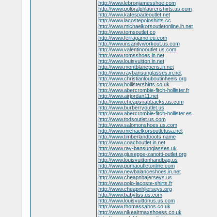
http://www.lebronjamesshoe.com
http://www.poloralphlaurenshirts.us.com
http://www.katespadeoutlet.net
http://www.lacostepoloshirts.cc
http://www.michaelkorsoutletonline.in.net
http://www.tomsoutlet.co
http://www.ferragamo.eu.com
http://www.insanityworkout.us.com
http://www.valentinooutlet.us.com
http://www.tomsshoes.in.net
http://www.louisvuitton.in.net
http://www.montblancpens.in.net
http://www.raybansunglasses.in.net
http://www.christianlouboutinheels.org
http://www.hollistershirts.co.uk
http://www.abercrombie-fitch-hollister.fr
http://www.airjordan11.net
http://www.cheapsnapbacks.us.com
http://www.burberryoutlet.us
http://www.abercrombie-fitch-hollister.es
http://www.todsoutlet.us.com
http://www.salomonshoes.us.com
http://www.michaelkorsoutletusa.net
http://www.timberlandboots.name
http://www.coachoutlet.in.net
http://www.ray-bansunglasses.uk
http://www.giuseppe-zanotti-outlet.org
http://www.louisvuittonhandbag.us
http://www.pumaoutletonline.com
http://www.newbalanceshoes.in.net
http://www.cheapnbajerseys.us
http://www.polo-lacoste-shirts.fr
http://www.cheapnhljerseys.org
http://www.babyliss.us.com
http://www.louisvuittonus.us.com
http://www.thomassabos.co.uk
http://www.nikeairmaxshoess.co.uk