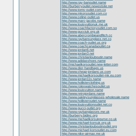
http://www.ray-banoutlet.name
http://burberryoutlet.newestsite.net
http://www.toms-outlet.com.co
http://www.mkorsoutlet.com.co
http://www.celine-outlet.us
http://www.marc-jacobs.name
http://www.louisvuittonuk.me.uk
http://www.coachfactoryoutlet.com.so
http://www.gucciuk.org.uk
http://www.abercrombieandfitch.cc
http://www.raybansunglass.net.co
http://www.coach-outlet.us.org
http://www.coachcanadaoutlet.ca
http://www.jordan6.net
http://www.jordan3.net
http://www.christianlouboutin.name
http://www.adidasshoes.name
http://michaelkorsoutlet.new-letter.com
http://www.dior-handbags.us
http://www.cheap-jordans.us.com
http://www.michaelkorsoutlet-mk.eu.com
http://www.jordan11s.name
http://www.hollisterclothing.us
http://www.rolexwatchesoutlet.us
http://www.louisvuitton.name
http://www.retrojordans.name
http://www.oakleysunglasses-wholesale.name
http://www.hollisteroutlet.name
http://www.louisvuittonoutlet.net.co
http://www.gucci-outlet.org
http://www.raybanglasses.me.uk
http://burberry.bidinc.org
http://www.michaelkorsukpurse.co.uk
http://www.michael-korsuk.org.uk
http://www.christianlouboutinoutlet.org
http://www.michael-korsoutlet.eu.com
http://www.nike-airmax.me.uk