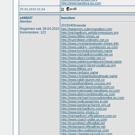
http://www.pandora.eu.com
25.03.2015 01:54
e449247
benshen
Member
20150409xiaodai
Registriert seit: 09.04.2015
http://lululemon.suleymanaltun.com
Kommentare: 123
http://michaelkors.aphidsymposium.org
http://www.fitflop-shoes.us
http://truereligion.onlineinc.net.co
http://www.christianlouboutin-shoes.info
http://www.oakley--sunglasses.us.com
http://www.kevindurantshoes.name
http://www.michaelkorsoutlet.net.so
http://www.abercrombie.net.co
http://www.oakleysunglassescheap.name
http://www.coach-factoryoutlet.us.org
http://www.fitflops.org
http://www.raybans.name
http://www.christianlouboutinsale.name
http://www.ralph-lauren.net.co
http://chanelhandbags.cocous.org
http://www.ralph-laurenoutlet.com.co
http://www.katespade-handbags.eu.com
http://www.abercrombieoutlet.us.com
http://www.michael-korsoutletonline.eu.com
http://www.replicawatches.in.net
http://www.pandoracharms.org.uk
http://www.michaelkors.com.so
http://www.toms-shoes.cc
http://michaelkors.officialstore.com.co
http://www.coach-outlet.us.com
http://truereligion.officialbid.net
http://timberland.officialfree.net
http://www.nike-outletstores.com
http://www.cheapjerseysnfl.eu.com