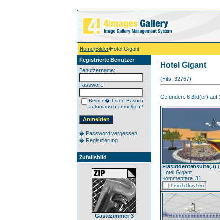
Home
/
Bilder
/Hotel Gigant
Registrierte Benutzer
Hotel Gigant
Benutzername:
(Hits: 32767)
Passwort:
Gefunden: 8 Bild(er) auf 1
Beim n�chsten Besuch
automatisch anmelden?
�
Password vergessen
�
Registrierung
Zufallsbild
Präsiddentensuite(3)
(
Hotel Gigant
Kommentare: 31
Gästezimmer 3