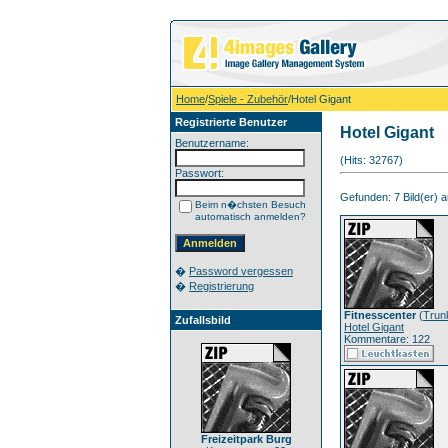
Home
/
Spiele - Zubehör
/Hotel Gigant
Registrierte Benutzer
Hotel Gigant
Benutzername:
(Hits: 32767)
Passwort:
Gefunden: 7 Bild(er) au
Beim n�chsten Besuch
automatisch anmelden?
�
Password vergessen
�
Registrierung
Fitnesscenter
(
Trun
Zufallsbild
Hotel Gigant
Kommentare: 122
Freizeitpark Burg