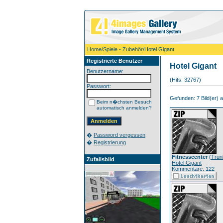
Home
/
Spiele - Zubehör
/Hotel Gigant
Registrierte Benutzer
Hotel Gigant
Benutzername:
(Hits: 32767)
Passwort:
Gefunden: 7 Bild(er) au
Beim n�chsten Besuch
automatisch anmelden?
�
Password vergessen
�
Registrierung
Fitnesscenter
(
Trun
Zufallsbild
Hotel Gigant
Kommentare: 122